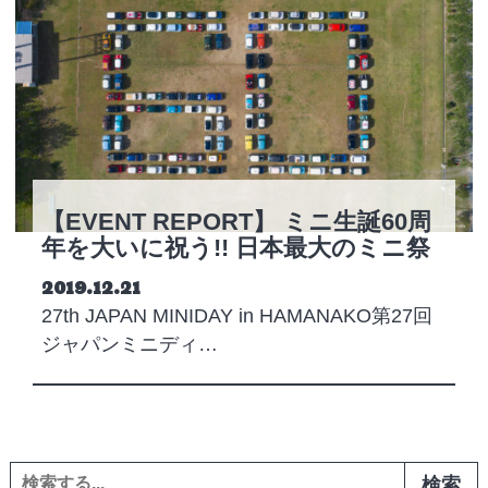
【EVENT REPORT】 ミニ生誕60周
年を大いに祝う!! 日本最大のミニ祭
り
Posted on
2019.12.21
27th JAPAN MINIDAY in HAMANAKO第27回
ジャパンミニディ…
検索: