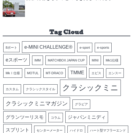
Tag Cloud
e-MINI CHALLENGE®
8ポート
e-sport
e-sports
eスポーツ
IMM
MATCHBOX JAPAN CUP
MINI
Mk1仕様
TMME
MkⅠ仕様
MOTUL
MT-DRACO
エビス
エンスー
クラシックミニ
カスタム
クラシックスタイル
クラシックミニマガジン
グラビア
グランツーリスモ
ジャパンミニディ
コラム
スプリント
センターメーター
ハイドロ
ハート型マフラーエンド