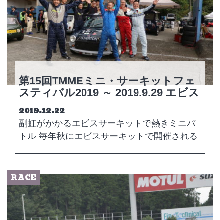
第15回TMMEミニ・サーキットフェ
スティバル2019 ～ 2019.9.29 エビス
サーキット
Posted on
2019.12.22
副虹がかかるエビスサーキットで熱きミニバ
トル 毎年秋にエビスサーキットで開催される
東…
RACE