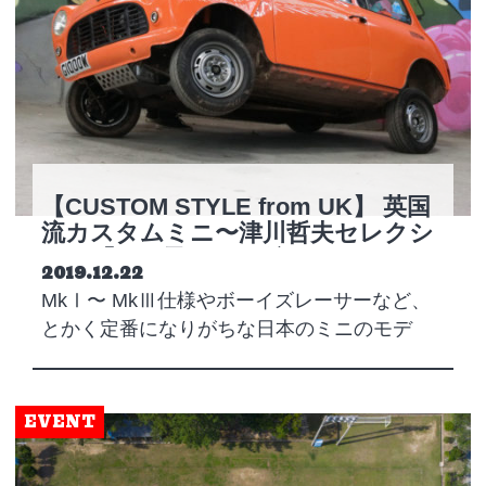
【CUSTOM STYLE from UK】 英国
流カスタムミニ〜津川哲夫セレクシ
ョン「ぶっ飛びミニ編」
Posted on
2019.12.22
MkⅠ〜 MkⅢ仕様やボーイズレーサーなど、
とかく定番になりがちな日本のミニのモデ
ィ…
EVENT