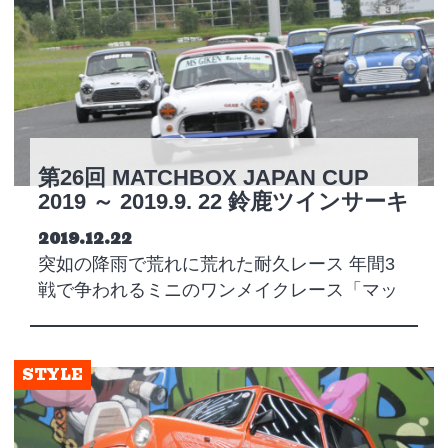
第26回 MATCHBOX JAPAN CUP
2019 ～ 2019.9. 22 鈴鹿ツインサーキ
ット
Posted on
2019.12.22
突如の降雨で荒れに荒れた耐久レース 年間3
戦で争われるミニのワンメイクレース「マッ
チ…
STYLE