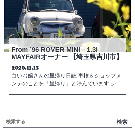
From ’96 ROVER MINI 1.3i
MAYFAIRオーナー 【埼玉県吉川市】
丸森圭子さん
Posted on
2020.11.13
白いお嬢さんの里帰り日誌 車検＆ショップメ
ンテのことを「里帰り」と呼んでいます シ
ョ…
検索: