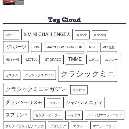
Tag Cloud
e-MINI CHALLENGE®
8ポート
e-sport
e-sports
eスポーツ
IMM
MATCHBOX JAPAN CUP
MINI
Mk1仕様
TMME
MkⅠ仕様
MOTUL
MT-DRACO
エビス
エンスー
クラシックミニ
カスタム
クラシックスタイル
クラシックミニマガジン
グラビア
グランツーリスモ
ジャパンミニディ
コラム
スプリント
センターメーター
ハイドロ
ハート型マフラーエンド
ブリティッシュピクニック
ポタリング
マフラー
マフラーエンド