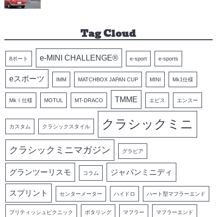
Tag Cloud
e-MINI CHALLENGE®
8ポート
e-sport
e-sports
eスポーツ
IMM
MATCHBOX JAPAN CUP
MINI
Mk1仕様
TMME
MkⅠ仕様
MOTUL
MT-DRACO
エビス
エンスー
クラシックミニ
カスタム
クラシックスタイル
クラシックミニマガジン
グラビア
グランツーリスモ
ジャパンミニディ
コラム
スプリント
センターメーター
ハイドロ
ハート型マフラーエンド
ブリティッシュピクニック
ポタリング
マフラー
マフラーエンド