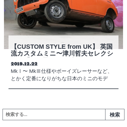
【CUSTOM STYLE from UK】 英国
流カスタムミニ〜津川哲夫セレクシ
ョン「ぶっ飛びミニ編」
Posted on
2019.12.22
MkⅠ〜 MkⅢ仕様やボーイズレーサーなど、
とかく定番になりがちな日本のミニのモデ
ィ…
検索: