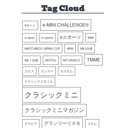
Tag Cloud
e-MINI CHALLENGE®
8ポート
eスポーツ
e-sport
e-sports
IMM
MATCHBOX JAPAN CUP
MINI
Mk1仕様
TMME
MkⅠ仕様
MOTUL
MT-DRACO
エビス
エンスー
カスタム
クラシックスタイル
クラシックミニ
クラシックミニマガジン
グランツーリスモ
グラビア
コラム