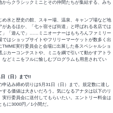
地からクラシックミニとその仲間たちが集結する、みち
め水と歴史の館、スキー場、温泉、キャンプ場など地
アがあるほか、「七ヶ宿そば街道」と呼ばれる名店では
て」「遊んで」……ミニオーナーはもちろんファミリー
場ではショップサイトやフリリーマーケットが数多く出
にTMME実行委員会と会場に出展した各スペシャルショ
選ぶカーコンテストや、ミニを綱で引いて動かすアトラ
」などミニをフルに愉しむプログラムも用意されてい
日（日）まで!!
申込み締め切りは5月31日（日）まで。規定数に達し
ーする価値は大きいだろう。気になるアナタは以下のリ
、実行委員会に送付してもらいたい。エントリー料金は
もに3000円／1小間だ。