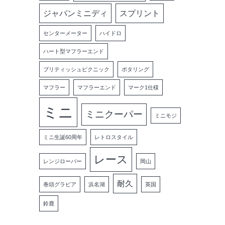
ジャパンミニディ
スプリント
センターメーター
ハイドロ
ハート型マフラーエンド
ブリティッシュピクニック
ポタリング
マフラー
マフラーエンド
マーク1仕様
ミニ
ミニクーパー
ミニモジ
ミニ生誕60周年
レトロスタイル
レース
レンジローバー
岡山
耐久
巻頭グラビア
浜名湖
英国
鈴鹿