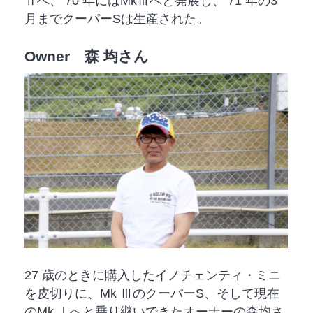
Ⅱへ、’70 年にはMkⅢへと発展し、’71 年の3
月までクーパーSは生産された。
Owner 森 均さん
27 歳のときに購入したイノチェンティ・ミニ
を皮切りに、Mk ⅢのクーパーS、そして現在
のMk Ⅰへと乗り継いできたオーナーの森均さ