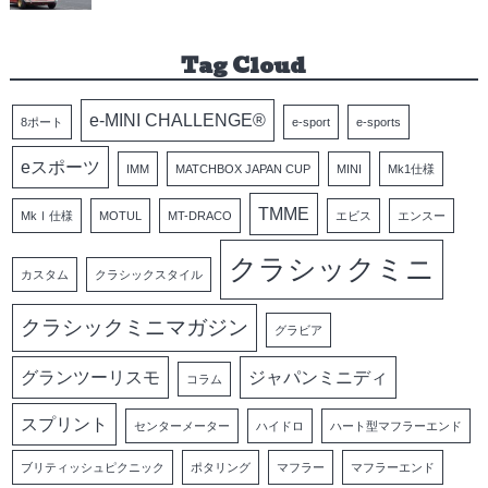
Tag Cloud
e-MINI CHALLENGE®
8ポート
e-sport
e-sports
eスポーツ
IMM
MATCHBOX JAPAN CUP
MINI
Mk1仕様
TMME
MkⅠ仕様
MOTUL
MT-DRACO
エビス
エンスー
クラシックミニ
カスタム
クラシックスタイル
クラシックミニマガジン
グラビア
グランツーリスモ
ジャパンミニディ
コラム
スプリント
センターメーター
ハイドロ
ハート型マフラーエンド
ブリティッシュピクニック
ポタリング
マフラー
マフラーエンド