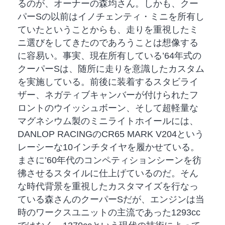
るのが、オーナーの森均さん。しかも、クー
パーSの以前はイノチェンティ・ミニを所有し
ていたということからも、走りを重視したミ
ニ選びをしてきたのであろうことは想像する
に容易い。事実、現在所有している’64年式の
クーパーSは、随所に走りを意識したカスタム
を実施している。前後に装着するスタビライ
ザー、ネガティブキャンバーが付けられたフ
ロントのウイッシュボーン、そして超軽量な
マグネシウム製のミニライトホイールには、
DANLOP RACINGのCR65 MARK V204という
レーシーな10インチタイヤを履かせている。
まさに’60年代のコンペティションシーンを彷
彿させるスタイルに仕上げているのだ。そん
な時代背景を重視したカスタマイズを行なっ
ている森さんのクーパーSだが、エンジンは当
時のワークスユニットの主流であった1293cc