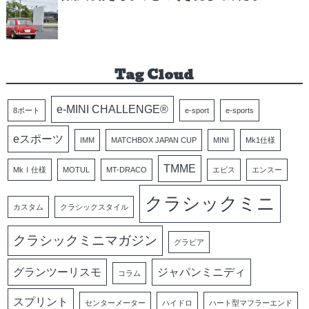
Tag Cloud
e-MINI CHALLENGE®
8ポート
e-sport
e-sports
eスポーツ
IMM
MATCHBOX JAPAN CUP
MINI
Mk1仕様
TMME
MkⅠ仕様
MOTUL
MT-DRACO
エビス
エンスー
クラシックミニ
カスタム
クラシックスタイル
クラシックミニマガジン
グラビア
グランツーリスモ
ジャパンミニディ
コラム
スプリント
センターメーター
ハイドロ
ハート型マフラーエンド