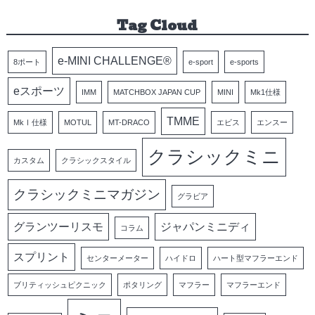
Tag Cloud
e-MINI CHALLENGE®
8ポート
e-sport
e-sports
eスポーツ
IMM
MATCHBOX JAPAN CUP
MINI
Mk1仕様
TMME
MkⅠ仕様
MOTUL
MT-DRACO
エビス
エンスー
クラシックミニ
カスタム
クラシックスタイル
クラシックミニマガジン
グラビア
グランツーリスモ
ジャパンミニディ
コラム
スプリント
センターメーター
ハイドロ
ハート型マフラーエンド
ブリティッシュピクニック
ポタリング
マフラー
マフラーエンド