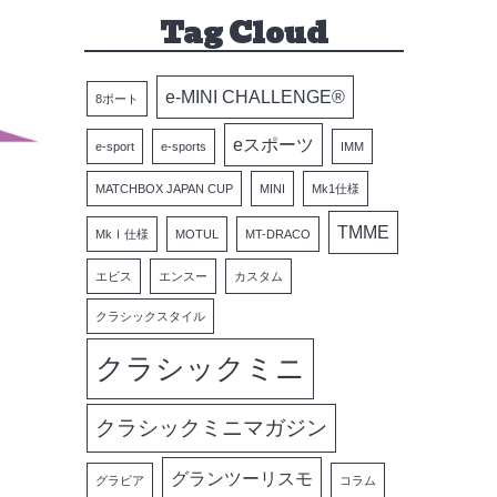
Tag Cloud
e-MINI CHALLENGE®
8ポート
eスポーツ
e-sport
e-sports
IMM
MATCHBOX JAPAN CUP
MINI
Mk1仕様
TMME
MkⅠ仕様
MOTUL
MT-DRACO
エビス
エンスー
カスタム
クラシックスタイル
クラシックミニ
クラシックミニマガジン
グランツーリスモ
グラビア
コラム