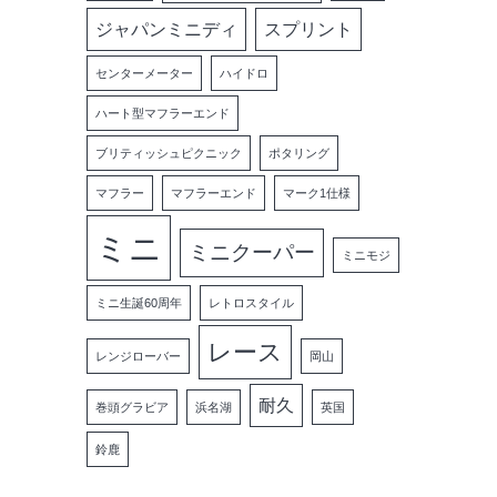
ジャパンミニディ
スプリント
センターメーター
ハイドロ
ハート型マフラーエンド
ブリティッシュピクニック
ポタリング
マフラー
マフラーエンド
マーク1仕様
ミニ
ミニクーパー
ミニモジ
ミニ生誕60周年
レトロスタイル
レース
レンジローバー
岡山
耐久
巻頭グラビア
浜名湖
英国
鈴鹿