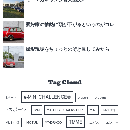
愛好家の情熱に頭が下がるというのがコレ
撮影現場をちょっとのぞき見してみたら
Tag Cloud
e-MINI CHALLENGE®
8ポート
e-sport
e-sports
eスポーツ
IMM
MATCHBOX JAPAN CUP
MINI
Mk1仕様
TMME
MkⅠ仕様
MOTUL
MT-DRACO
エビス
エンスー