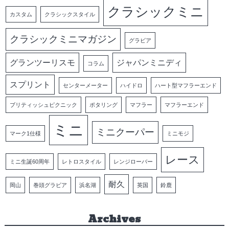
クラシックミニ
カスタム
クラシックスタイル
クラシックミニマガジン
グラビア
グランツーリスモ
ジャパンミニディ
コラム
スプリント
センターメーター
ハイドロ
ハート型マフラーエンド
ブリティッシュピクニック
ポタリング
マフラー
マフラーエンド
ミニ
ミニクーパー
マーク1仕様
ミニモジ
レース
ミニ生誕60周年
レトロスタイル
レンジローバー
耐久
岡山
巻頭グラビア
浜名湖
英国
鈴鹿
Archives