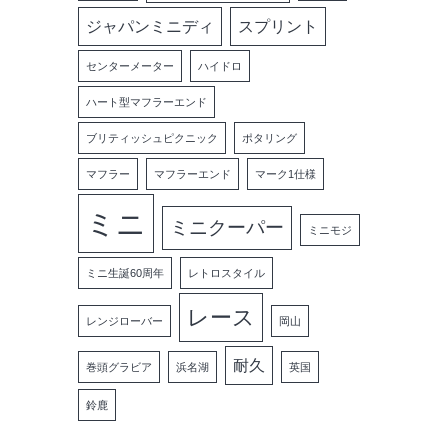
ジャパンミニディ
スプリント
センターメーター
ハイドロ
ハート型マフラーエンド
ブリティッシュピクニック
ポタリング
マフラー
マフラーエンド
マーク1仕様
ミニ
ミニクーパー
ミニモジ
ミニ生誕60周年
レトロスタイル
レース
レンジローバー
岡山
耐久
巻頭グラビア
浜名湖
英国
鈴鹿