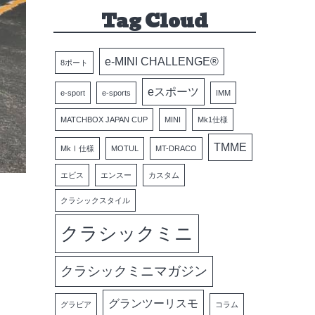
Tag Cloud
e-MINI CHALLENGE®
8ポート
eスポーツ
e-sport
e-sports
IMM
MATCHBOX JAPAN CUP
MINI
Mk1仕様
TMME
MkⅠ仕様
MOTUL
MT-DRACO
エビス
エンスー
カスタム
クラシックスタイル
クラシックミニ
クラシックミニマガジン
グランツーリスモ
グラビア
コラム