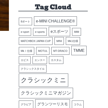
Tag Cloud
e-MINI CHALLENGE®
8ポート
eスポーツ
e-sport
e-sports
IMM
MATCHBOX JAPAN CUP
MINI
Mk1仕様
TMME
MkⅠ仕様
MOTUL
MT-DRACO
エビス
エンスー
カスタム
クラシックスタイル
クラシックミニ
クラシックミニマガジン
グランツーリスモ
グラビア
コラム