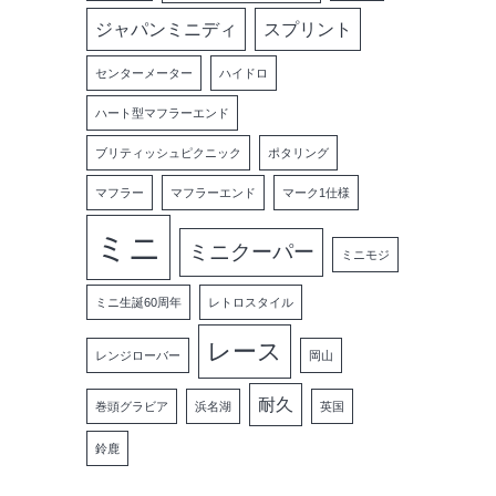
ジャパンミニディ
スプリント
センターメーター
ハイドロ
ハート型マフラーエンド
ブリティッシュピクニック
ポタリング
マフラー
マフラーエンド
マーク1仕様
ミニ
ミニクーパー
ミニモジ
ミニ生誕60周年
レトロスタイル
レース
レンジローバー
岡山
耐久
巻頭グラビア
浜名湖
英国
鈴鹿