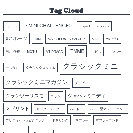
Tag Cloud
e-MINI CHALLENGE®
8ポート
e-sport
e-sports
eスポーツ
IMM
MATCHBOX JAPAN CUP
MINI
Mk1仕様
TMME
MkⅠ仕様
MOTUL
MT-DRACO
エビス
エンスー
クラシックミニ
カスタム
クラシックスタイル
クラシックミニマガジン
グラビア
グランツーリスモ
ジャパンミニディ
コラム
スプリント
センターメーター
ハイドロ
ハート型マフラーエンド
ブリティッシュピクニック
ポタリング
マフラー
マフラーエンド