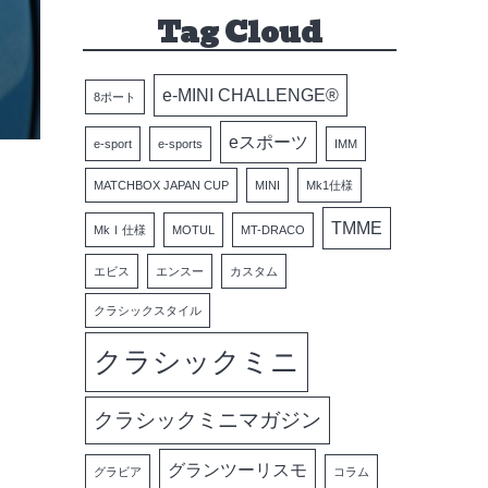
Tag Cloud
e-MINI CHALLENGE®
8ポート
eスポーツ
e-sport
e-sports
IMM
MATCHBOX JAPAN CUP
MINI
Mk1仕様
TMME
MkⅠ仕様
MOTUL
MT-DRACO
エビス
エンスー
カスタム
クラシックスタイル
クラシックミニ
クラシックミニマガジン
グランツーリスモ
グラビア
コラム