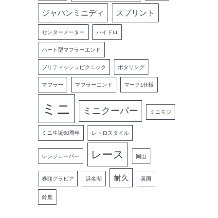
ジャパンミニディ
スプリント
センターメーター
ハイドロ
ハート型マフラーエンド
ブリティッシュピクニック
ポタリング
マフラー
マフラーエンド
マーク1仕様
ミニ
ミニクーパー
ミニモジ
ミニ生誕60周年
レトロスタイル
レース
レンジローバー
岡山
耐久
巻頭グラビア
浜名湖
英国
鈴鹿