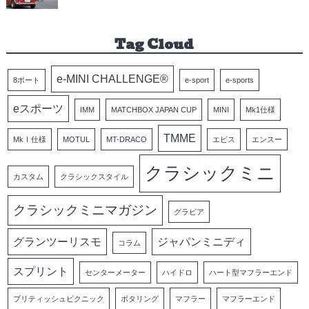
Tag Cloud
e-MINI CHALLENGE®
8ポート
e-sport
e-sports
eスポーツ
IMM
MATCHBOX JAPAN CUP
MINI
Mk1仕様
TMME
MkⅠ仕様
MOTUL
MT-DRACO
エビス
エンスー
クラシックミニ
カスタム
クラシックスタイル
クラシックミニマガジン
グラビア
グランツーリスモ
ジャパンミニディ
コラム
スプリント
センターメーター
ハイドロ
ハート型マフラーエンド
ブリティッシュピクニック
ポタリング
マフラー
マフラーエンド