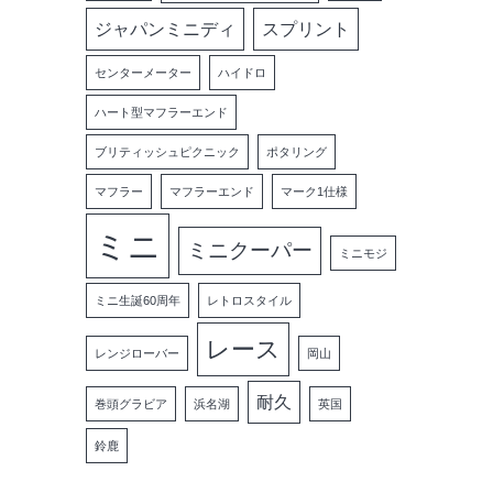
ジャパンミニディ
スプリント
センターメーター
ハイドロ
ハート型マフラーエンド
ブリティッシュピクニック
ポタリング
マフラー
マフラーエンド
マーク1仕様
ミニ
ミニクーパー
ミニモジ
ミニ生誕60周年
レトロスタイル
レース
レンジローバー
岡山
耐久
巻頭グラビア
浜名湖
英国
鈴鹿