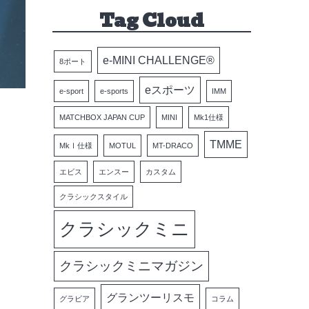
Tag Cloud
e-MINI CHALLENGE®
8ポート
eスポーツ
e-sport
e-sports
IMM
MATCHBOX JAPAN CUP
MINI
Mk1仕様
TMME
MkⅠ仕様
MOTUL
MT-DRACO
エビス
エンスー
カスタム
クラシックスタイル
クラシックミニ
クラシックミニマガジン
グランツーリスモ
グラビア
コラム