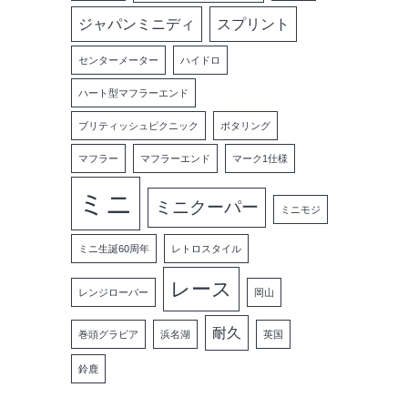
ジャパンミニディ
スプリント
センターメーター
ハイドロ
ハート型マフラーエンド
ブリティッシュピクニック
ポタリング
マフラー
マフラーエンド
マーク1仕様
ミニ
ミニクーパー
ミニモジ
ミニ生誕60周年
レトロスタイル
レース
レンジローバー
岡山
耐久
巻頭グラビア
浜名湖
英国
鈴鹿