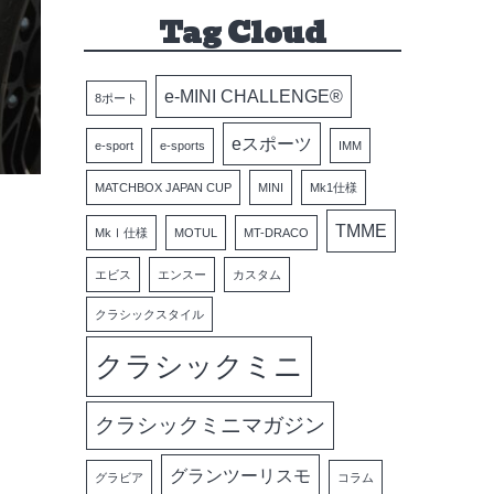
Tag Cloud
e-MINI CHALLENGE®
8ポート
eスポーツ
e-sport
e-sports
IMM
MATCHBOX JAPAN CUP
MINI
Mk1仕様
TMME
MkⅠ仕様
MOTUL
MT-DRACO
エビス
エンスー
カスタム
クラシックスタイル
クラシックミニ
クラシックミニマガジン
グランツーリスモ
グラビア
コラム