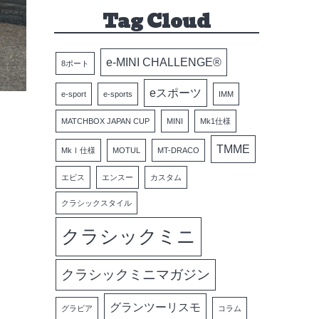
Tag Cloud
e-MINI CHALLENGE®
8ポート
eスポーツ
e-sport
e-sports
IMM
MATCHBOX JAPAN CUP
MINI
Mk1仕様
TMME
MkⅠ仕様
MOTUL
MT-DRACO
エビス
エンスー
カスタム
クラシックスタイル
クラシックミニ
クラシックミニマガジン
グランツーリスモ
グラビア
コラム