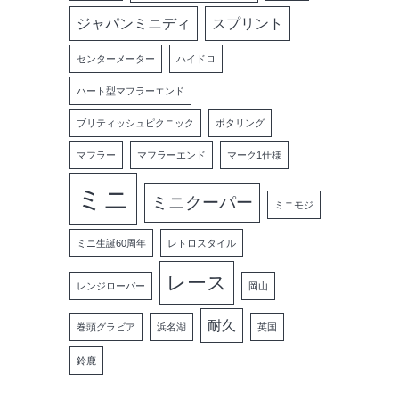
ジャパンミニディ
スプリント
センターメーター
ハイドロ
ハート型マフラーエンド
ブリティッシュピクニック
ポタリング
マフラー
マフラーエンド
マーク1仕様
ミニ
ミニクーパー
ミニモジ
ミニ生誕60周年
レトロスタイル
レース
レンジローバー
岡山
耐久
巻頭グラビア
浜名湖
英国
鈴鹿