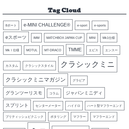
Tag Cloud
e-MINI CHALLENGE®
8ポート
e-sport
e-sports
eスポーツ
IMM
MATCHBOX JAPAN CUP
MINI
Mk1仕様
TMME
MkⅠ仕様
MOTUL
MT-DRACO
エビス
エンスー
クラシックミニ
カスタム
クラシックスタイル
クラシックミニマガジン
グラビア
グランツーリスモ
ジャパンミニディ
コラム
スプリント
センターメーター
ハイドロ
ハート型マフラーエンド
ブリティッシュピクニック
ポタリング
マフラー
マフラーエンド