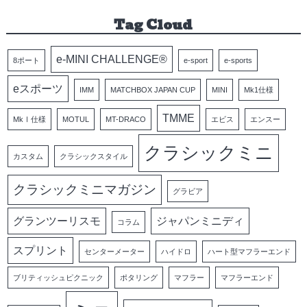
Tag Cloud
e-MINI CHALLENGE®
8ポート
e-sport
e-sports
eスポーツ
IMM
MATCHBOX JAPAN CUP
MINI
Mk1仕様
TMME
MkⅠ仕様
MOTUL
MT-DRACO
エビス
エンスー
クラシックミニ
カスタム
クラシックスタイル
クラシックミニマガジン
グラビア
グランツーリスモ
ジャパンミニディ
コラム
スプリント
センターメーター
ハイドロ
ハート型マフラーエンド
ブリティッシュピクニック
ポタリング
マフラー
マフラーエンド