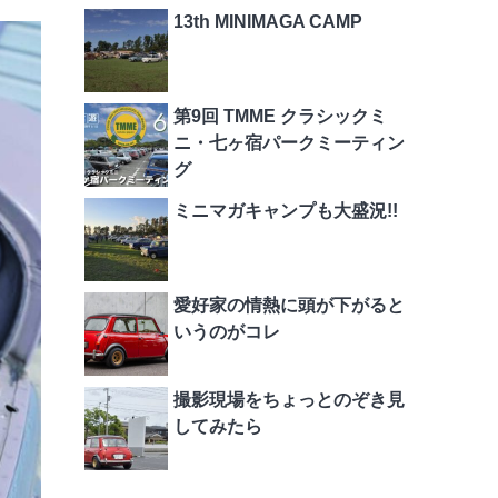
13th MINIMAGA CAMP
第9回 TMME クラシックミ
ニ・七ヶ宿パークミーティン
グ
ミニマガキャンプも大盛況!!
愛好家の情熱に頭が下がると
いうのがコレ
撮影現場をちょっとのぞき見
してみたら