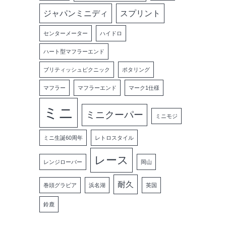
ジャパンミニディ
スプリント
センターメーター
ハイドロ
ハート型マフラーエンド
ブリティッシュピクニック
ポタリング
マフラー
マフラーエンド
マーク1仕様
ミニ
ミニクーパー
ミニモジ
ミニ生誕60周年
レトロスタイル
レース
レンジローバー
岡山
耐久
巻頭グラビア
浜名湖
英国
鈴鹿