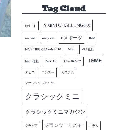
Tag Cloud
e-MINI CHALLENGE®
8ポート
eスポーツ
e-sport
e-sports
IMM
MATCHBOX JAPAN CUP
MINI
Mk1仕様
TMME
MkⅠ仕様
MOTUL
MT-DRACO
エビス
エンスー
カスタム
クラシックスタイル
クラシックミニ
クラシックミニマガジン
グランツーリスモ
グラビア
コラム