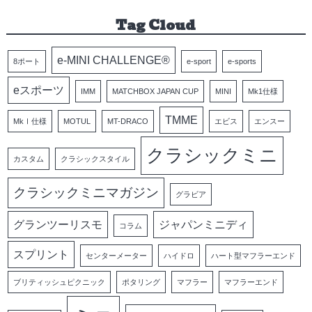
Tag Cloud
e-MINI CHALLENGE®
8ポート
e-sport
e-sports
eスポーツ
IMM
MATCHBOX JAPAN CUP
MINI
Mk1仕様
TMME
MkⅠ仕様
MOTUL
MT-DRACO
エビス
エンスー
クラシックミニ
カスタム
クラシックスタイル
クラシックミニマガジン
グラビア
グランツーリスモ
ジャパンミニディ
コラム
スプリント
センターメーター
ハイドロ
ハート型マフラーエンド
ブリティッシュピクニック
ポタリング
マフラー
マフラーエンド