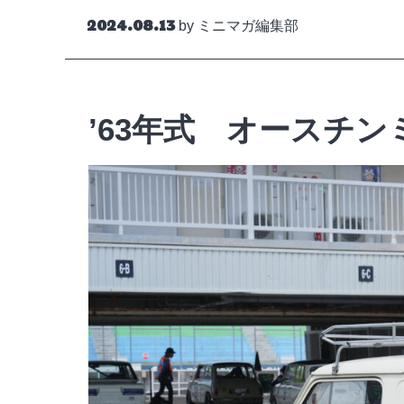
Posted on
2024.08.13
by
ミニマガ編集部
’63年式 オースチン