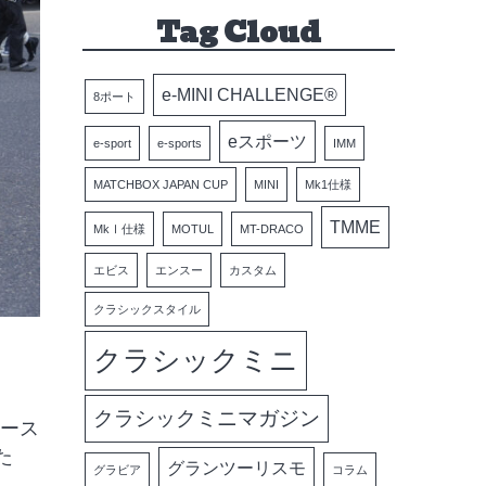
Tag Cloud
e-MINI CHALLENGE®
8ポート
eスポーツ
e-sport
e-sports
IMM
MATCHBOX JAPAN CUP
MINI
Mk1仕様
TMME
MkⅠ仕様
MOTUL
MT-DRACO
エビス
エンスー
カスタム
クラシックスタイル
クラシックミニ
クラシックミニマガジン
オース
た
グランツーリスモ
グラビア
コラム