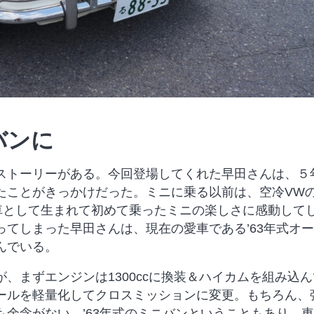
バンに
トーリーがある。今回登場してくれた早田さんは、５
たことがきっかけだった。ミニに乗る以前は、空冷VW
代車として生まれて初めて乗ったミニの楽しさに感動して
てしまった早田さんは、現在の愛車である’63年式オ
んでいる。
まずエンジンは1300ccに換装＆ハイカムを組み込ん
ールを軽量化してクロスミッションに変更。もちろん、
余念がない。’63年式のミニバンということもあり、