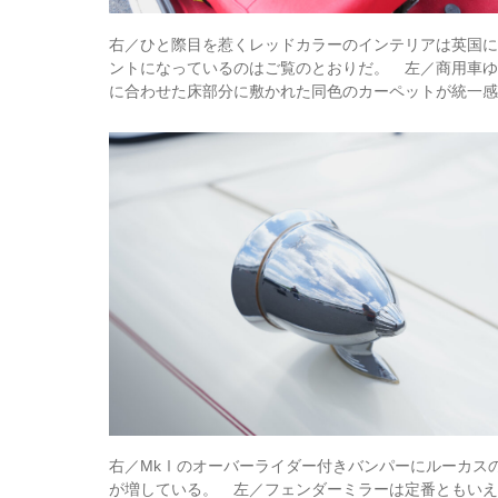
右／ひと際目を惹くレッドカラーのインテリアは英国
ントになっているのはご覧のとおりだ。 左／商用車
に合わせた床部分に敷かれた同色のカーペットが統一
右／MkⅠのオーバーライダー付きバンパーにルーカス
が増している。 左／フェンダーミラーは定番ともい