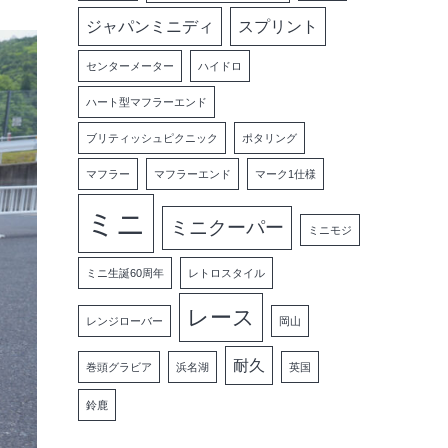
ジャパンミニディ
スプリント
センターメーター
ハイドロ
ハート型マフラーエンド
ブリティッシュピクニック
ポタリング
マフラー
マフラーエンド
マーク1仕様
ミニ
ミニクーパー
ミニモジ
ミニ生誕60周年
レトロスタイル
レース
レンジローバー
岡山
耐久
巻頭グラビア
浜名湖
英国
鈴鹿