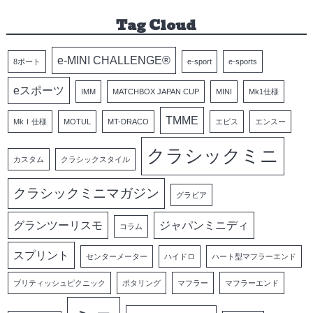
Tag Cloud
e-MINI CHALLENGE®
8ポート
e-sport
e-sports
eスポーツ
IMM
MATCHBOX JAPAN CUP
MINI
Mk1仕様
TMME
MkⅠ仕様
MOTUL
MT-DRACO
エビス
エンスー
クラシックミニ
カスタム
クラシックスタイル
クラシックミニマガジン
グラビア
グランツーリスモ
ジャパンミニディ
コラム
スプリント
センターメーター
ハイドロ
ハート型マフラーエンド
ブリティッシュピクニック
ポタリング
マフラー
マフラーエンド