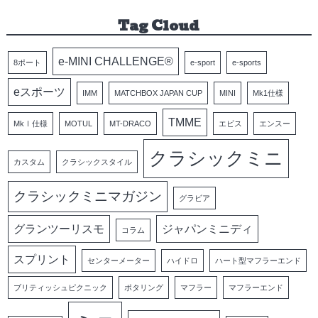
Tag Cloud
e-MINI CHALLENGE®
8ポート
e-sport
e-sports
eスポーツ
IMM
MATCHBOX JAPAN CUP
MINI
Mk1仕様
TMME
MkⅠ仕様
MOTUL
MT-DRACO
エビス
エンスー
クラシックミニ
カスタム
クラシックスタイル
クラシックミニマガジン
グラビア
グランツーリスモ
ジャパンミニディ
コラム
スプリント
センターメーター
ハイドロ
ハート型マフラーエンド
ブリティッシュピクニック
ポタリング
マフラー
マフラーエンド