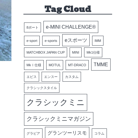
Tag Cloud
e-MINI CHALLENGE®
8ポート
eスポーツ
e-sport
e-sports
IMM
MATCHBOX JAPAN CUP
MINI
Mk1仕様
TMME
MkⅠ仕様
MOTUL
MT-DRACO
エビス
エンスー
カスタム
クラシックスタイル
クラシックミニ
クラシックミニマガジン
グランツーリスモ
グラビア
コラム