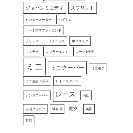
ジャパンミニディ
スプリント
センターメーター
ハイドロ
ハート型マフラーエンド
ブリティッシュピクニック
ポタリング
マフラー
マフラーエンド
マーク1仕様
ミニ
ミニクーパー
ミニモジ
ミニ生誕60周年
レトロスタイル
レース
レンジローバー
岡山
耐久
巻頭グラビア
浜名湖
英国
鈴鹿