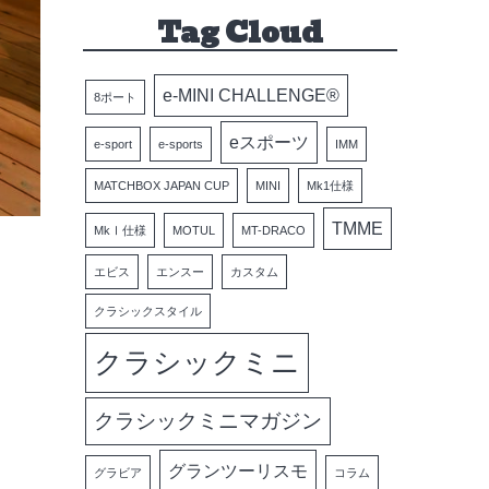
Tag Cloud
e-MINI CHALLENGE®
8ポート
eスポーツ
e-sport
e-sports
IMM
MATCHBOX JAPAN CUP
MINI
Mk1仕様
TMME
MkⅠ仕様
MOTUL
MT-DRACO
エビス
エンスー
カスタム
クラシックスタイル
クラシックミニ
クラシックミニマガジン
グランツーリスモ
グラビア
コラム