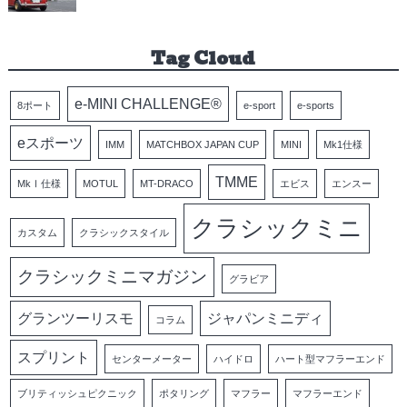
Tag Cloud
e-MINI CHALLENGE®
8ポート
e-sport
e-sports
eスポーツ
IMM
MATCHBOX JAPAN CUP
MINI
Mk1仕様
TMME
MkⅠ仕様
MOTUL
MT-DRACO
エビス
エンスー
クラシックミニ
カスタム
クラシックスタイル
クラシックミニマガジン
グラビア
グランツーリスモ
ジャパンミニディ
コラム
スプリント
センターメーター
ハイドロ
ハート型マフラーエンド
ブリティッシュピクニック
ポタリング
マフラー
マフラーエンド