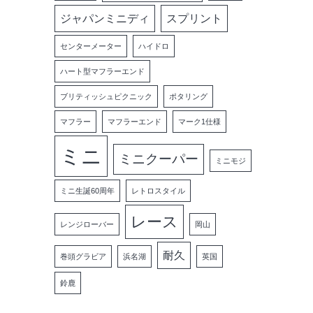
ジャパンミニディ
スプリント
センターメーター
ハイドロ
ハート型マフラーエンド
ブリティッシュピクニック
ポタリング
マフラー
マフラーエンド
マーク1仕様
ミニ
ミニクーパー
ミニモジ
ミニ生誕60周年
レトロスタイル
レース
レンジローバー
岡山
耐久
巻頭グラビア
浜名湖
英国
鈴鹿