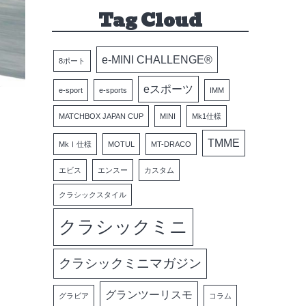
Tag Cloud
e-MINI CHALLENGE®
8ポート
eスポーツ
e-sport
e-sports
IMM
MATCHBOX JAPAN CUP
MINI
Mk1仕様
TMME
MkⅠ仕様
MOTUL
MT-DRACO
エビス
エンスー
カスタム
クラシックスタイル
クラシックミニ
クラシックミニマガジン
グランツーリスモ
グラビア
コラム