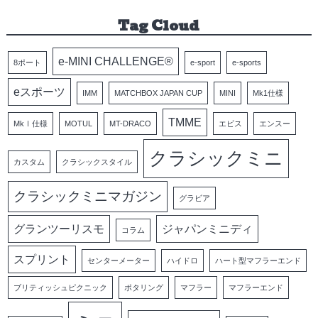
Tag Cloud
e-MINI CHALLENGE®
8ポート
e-sport
e-sports
eスポーツ
IMM
MATCHBOX JAPAN CUP
MINI
Mk1仕様
TMME
MkⅠ仕様
MOTUL
MT-DRACO
エビス
エンスー
クラシックミニ
カスタム
クラシックスタイル
クラシックミニマガジン
グラビア
グランツーリスモ
ジャパンミニディ
コラム
スプリント
センターメーター
ハイドロ
ハート型マフラーエンド
ブリティッシュピクニック
ポタリング
マフラー
マフラーエンド