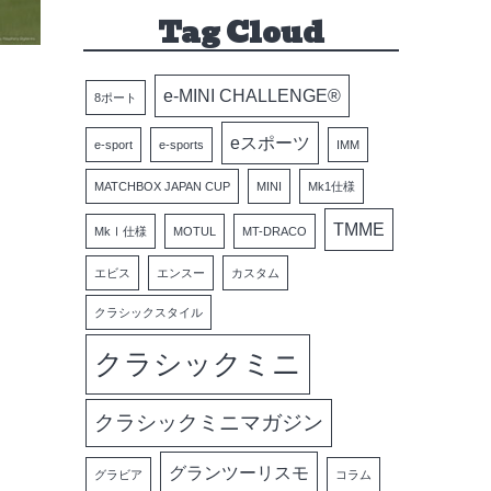
Tag Cloud
e-MINI CHALLENGE®
8ポート
eスポーツ
e-sport
e-sports
IMM
MATCHBOX JAPAN CUP
MINI
Mk1仕様
TMME
MkⅠ仕様
MOTUL
MT-DRACO
エビス
エンスー
カスタム
クラシックスタイル
クラシックミニ
クラシックミニマガジン
グランツーリスモ
グラビア
コラム