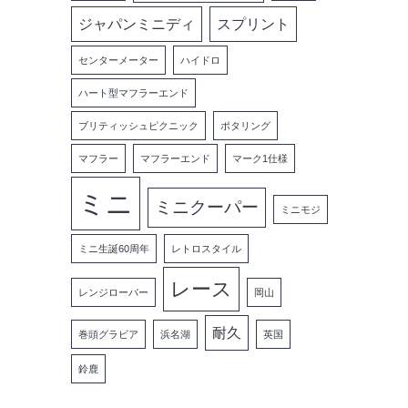
ジャパンミニディ
スプリント
センターメーター
ハイドロ
ハート型マフラーエンド
ブリティッシュピクニック
ポタリング
マフラー
マフラーエンド
マーク1仕様
ミニ
ミニクーパー
ミニモジ
ミニ生誕60周年
レトロスタイル
レース
レンジローバー
岡山
耐久
巻頭グラビア
浜名湖
英国
鈴鹿