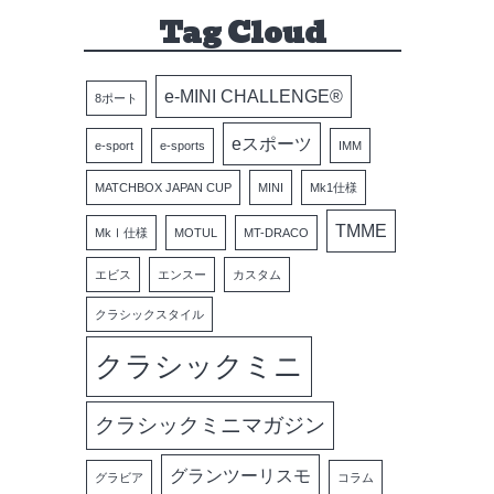
Tag Cloud
e-MINI CHALLENGE®
8ポート
eスポーツ
e-sport
e-sports
IMM
MATCHBOX JAPAN CUP
MINI
Mk1仕様
TMME
MkⅠ仕様
MOTUL
MT-DRACO
エビス
エンスー
カスタム
クラシックスタイル
クラシックミニ
クラシックミニマガジン
グランツーリスモ
グラビア
コラム