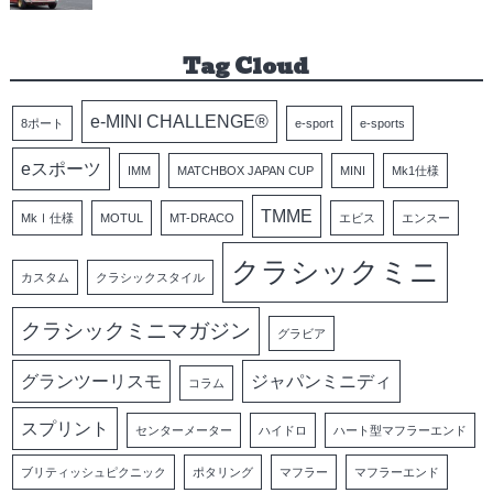
Tag Cloud
e-MINI CHALLENGE®
8ポート
e-sport
e-sports
eスポーツ
IMM
MATCHBOX JAPAN CUP
MINI
Mk1仕様
TMME
MkⅠ仕様
MOTUL
MT-DRACO
エビス
エンスー
クラシックミニ
カスタム
クラシックスタイル
クラシックミニマガジン
グラビア
グランツーリスモ
ジャパンミニディ
コラム
スプリント
センターメーター
ハイドロ
ハート型マフラーエンド
ブリティッシュピクニック
ポタリング
マフラー
マフラーエンド