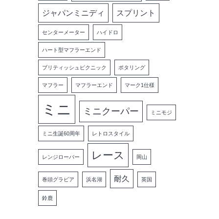
ジャパンミニディ
スプリント
センターメーター
ハイドロ
ハート型マフラーエンド
ブリティッシュピクニック
ポタリング
マフラー
マフラーエンド
マーク1仕様
ミニ
ミニクーパー
ミニモジ
ミニ生誕60周年
レトロスタイル
レース
レンジローバー
岡山
耐久
巻頭グラビア
浜名湖
英国
鈴鹿