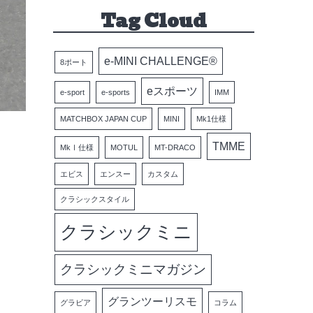
Tag Cloud
e-MINI CHALLENGE®
8ポート
eスポーツ
e-sport
e-sports
IMM
MATCHBOX JAPAN CUP
MINI
Mk1仕様
TMME
MkⅠ仕様
MOTUL
MT-DRACO
エビス
エンスー
カスタム
クラシックスタイル
クラシックミニ
クラシックミニマガジン
グランツーリスモ
グラビア
コラム